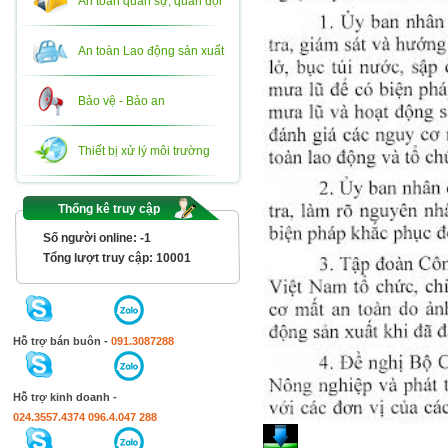
An toàn quân sự, quân đội
An toàn Lao động sản xuất
Bảo vệ - Bảo an
Thiết bị xử lý môi trường
Thống kê truy cập
Số người online:
-1
Tổng lượt truy cập:
10001
Hỗ trợ bán buôn -
091.3087288
Hỗ trợ kinh doanh -
024.3557.4374
096.4.047 288