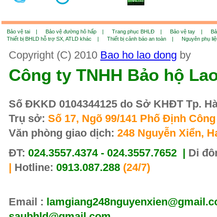
Bảo vệ tai |
Bảo vệ đường hô hấp |
Trang phục BHLĐ |
Bảo vệ tay |
Bả
Thiết bị BHLD hỗ trợ SX, ATLD khác |
Thiết bị cảnh báo an toàn |
Nguyên phụ li
Copyright (C) 2010
Bao ho lao dong
by
Công ty TNHH Bảo hộ La
Số ĐKKD 0104344125 do Sở KHĐT Tp. Hà 
Trụ sở:
Số 17, Ngõ 99/141 Phố Định Công 
Văn phòng giao dịch:
248 Nguyễn Xiển, H
ĐT:
024.3557.4374 - 024.3557.7652 |
Di đô
|
Hotline:
0913.087.288
(24/7)
Email :
lamgiang248nguyenxien@gmail.co
saubhld@gmail.com