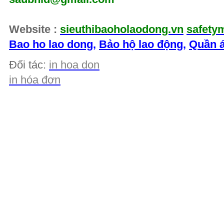
Website :
sieuthibaoholaodong.vn
safety
Bao ho lao dong
,
Bảo hộ lao động
,
Quần á
Đối tác:
in hoa don
in hóa đơn