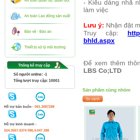
An toàn quân sự, quân đội
- Kiểu dáng nhã n
làm việc
An toàn Lao động sản xuất
Lưu ý:
Nhận đặt 
Bảo vệ - Bảo an
Truy cập:
htt
bhld.aspx
Thiết bị xử lý môi trường
Để xem thêm thôn
Thống kê truy cập
LBS Co;LTD
Số người online:
-1
Tổng lượt truy cập:
10001
Sản phẩm cùng nhóm
Hỗ trợ bán buôn -
091.3087288
Hỗ trợ kinh doanh -
024.3557.4374
096.4.047 288