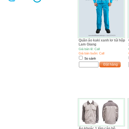
Quần áo kaki xanh lơ túi hộp
Lam Giang
Giá bán lẻ: Call
Giá bán buôn: Call
So sánh
Đặt hàng
Áo khoác 1 lớp cán bộ