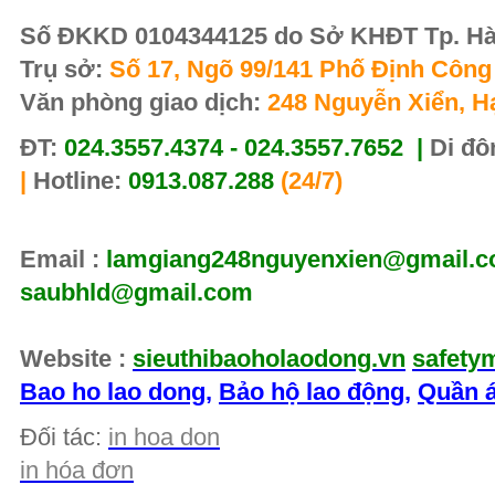
Số ĐKKD 0104344125 do Sở KHĐT Tp. Hà 
Trụ sở:
Số 17, Ngõ 99/141 Phố Định Công 
Văn phòng giao dịch:
248 Nguyễn Xiển, H
ĐT:
024.3557.4374 - 024.3557.7652 |
Di đô
|
Hotline:
0913.087.288
(24/7)
Email :
lamgiang248nguyenxien@gmail.co
saubhld@gmail.com
Website :
sieuthibaoholaodong.vn
safety
Bao ho lao dong
,
Bảo hộ lao động
,
Quần á
Đối tác:
in hoa don
in hóa đơn