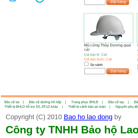
Đặt hàng
Mũ cứng Thùy Dương quai
cài
Giá bán lẻ: Call
Giá bán buôn: Call
So sánh
Đặt hàng
Bảo vệ tai |
Bảo vệ đường hô hấp |
Trang phục BHLĐ |
Bảo vệ tay |
Bả
Thiết bị BHLD hỗ trợ SX, ATLD khác |
Thiết bị cảnh báo an toàn |
Nguyên phụ li
Copyright (C) 2010
Bao ho lao dong
by
Công ty TNHH Bảo hộ La