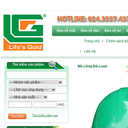
Bảo vệ mắt
Bảo vệ đầu
Bảo vệ tai
B
Trang chủ
Chính sách b
Liên hệ
Tìm kiếm sản phẩm
Mũ cứng Đài Loan
G
G
VND
Tìm kiếm nâng cao