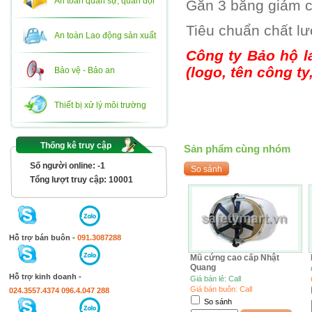
An toàn quân sự, quân đội
Gắn 3 băng giảm c
Tiêu chuẩn chất l
An toàn Lao động sản xuất
Công ty Bảo hộ l
(logo, tên công ty,
Bảo vệ - Bảo an
Thiết bị xử lý môi trường
Thống kê truy cập
Sản phẩm cùng nhóm
Số người online:
-1
Tổng lượt truy cập:
10001
Hỗ trợ bán buôn -
091.3087288
Mũ cứng cao cấp Nhật
Quang
Hỗ trợ kinh doanh -
Giá bán lẻ: Call
Giá bán buôn: Call
024.3557.4374
096.4.047 288
So sánh