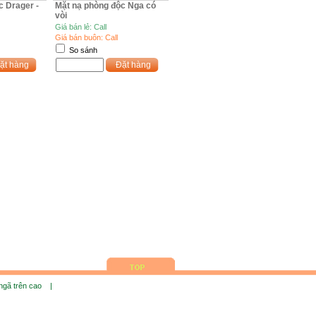
̣c Drager -
Mặt nạ phòng độc Nga có
vòi
Giá bán lẻ: Call
Giá bán buôn: Call
So sánh
ặt hàng
Đặt hàng
 ngã trên cao |