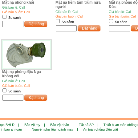
Mặt nạ phòng khói
Mặt nạ kèm tấm trùm nửa
Mặt nạ phòng đô
người
Đức
Giá bán lẻ: Call
Giá bán lẻ: Call
Giá bán lẻ: Call
Giá bán buôn: Call
Giá bán buôn: Call
Giá bán buôn: Call
So sánh
So sánh
So sánh
Đặt hàng
Đặt hàng
Đ
Mặt nạ phòng độc Nga
không vòi
Giá bán lẻ: Call
Giá bán buôn: Call
So sánh
Đặt hàng
phục BHLĐ |
Bảo vệ tay |
Bảo vệ chân |
Tất cả SP |
Thiết bị an toàn chống
ảnh báo an toàn |
Nguyên phụ liệu ngành may |
An toàn chống điện giật |