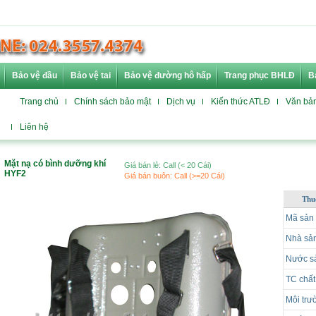
Bảo vệ đầu
Bảo vệ tai
Bảo vệ đường hô hấp
Trang phục BHLĐ
B
Trang chủ
Chính sách bảo mật
Dịch vụ
Kiến thức ATLĐ
Văn bả
Liên hệ
Mặt nạ có bình dưỡng khí
Giá bán lẻ: Call (< 20 Cái)
HYF2
Giá bán buôn: Call (>=20 Cái)
Thu
Mã sản
Nhà sản
Nước s
TC chất
Môi tr