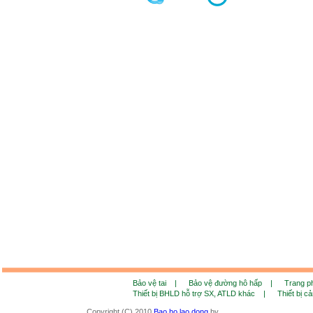
Bảo vệ tai |
Bảo vệ đường hô hấp |
Trang 
Thiết bị BHLD hỗ trợ SX, ATLD khác |
Thiết bị c
Copyright (C) 2010
Bao ho lao dong
by