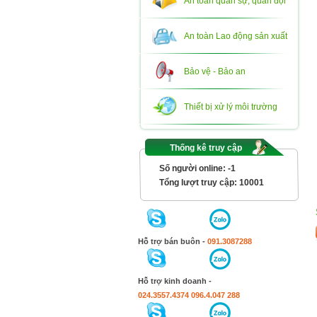
An toàn quân sự, quân đội
An toàn Lao động sản xuất
Bảo vệ - Bảo an
Thiết bị xử lý môi trường
Thống kê truy cập
Số người online:
-1
Tổng lượt truy cập:
10001
Hỗ trợ bán buôn -
091.3087288
Hỗ trợ kinh doanh -
024.3557.4374
096.4.047 288