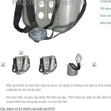
Chất li
Số lượn
Kích cỡ
Bình kh
Mặt nạ AHG2 là một loại mặt nạ được sử dụng ở những nơi xảy ra hỏa hoạn ,
nhiệt độ lên tới 50-60 độC
Khi đeo mặt nạ yêu cầu phải thở đều và sâu .Thở nông và gâp sẻ dẫn đến hí
xuyên kiểm tra công tác truyền cơ học khí Oxi.
Các tham số kỹ thuật của măt nạ HYF2