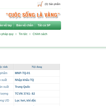
(0) Sản phẩm
ảo vệ tay
Bảo vệ chân
Tất cả SP
n pháp quy
Tin tức
Chính sách
ộc tính
Nội dung
 phẩm
MNP-TQ-01
 xuất
Nhập khẩu TQ
ản xuất
Trung Quốc
 lượng
TCVN 3741- 82
ường ƯD
Lọc hơi, khí độc