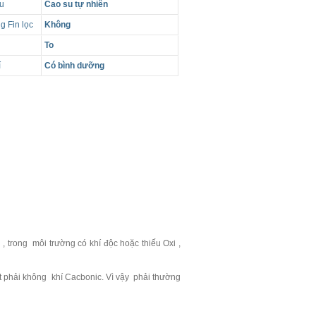
ệu
Cao su tự nhiên
g Fin lọc
Không
To
í
Có bình dưỡng
 trong môi trường có khí độc hoặc thiếu Oxi ,
t phải không khí Cacbonic. Vì vậy phải thường