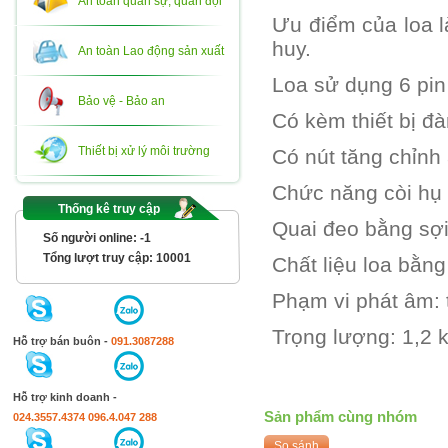
An toàn quân sự, quân đội
Ưu điểm của loa là
huy.
An toàn Lao động sản xuất
Loa sử dụng 6 pin 
Bảo vệ - Bảo an
Có kèm thiết bị đ
Thiết bị xử lý môi trường
Có nút tăng chỉnh
Chức năng còi hụ 
Thống kê truy cập
Quai đeo bằng sợi
Số người online:
-1
Tổng lượt truy cập:
10001
Chất liệu loa bằng
Phạm vi phát âm: 
Trọng lượng: 1,2 
Hỗ trợ bán buôn -
091.3087288
Hỗ trợ kinh doanh -
Sản phẩm cùng nhóm
024.3557.4374
096.4.047 288