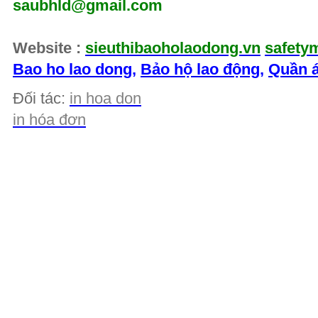
saubhld@gmail.com
Website :
sieuthibaoholaodong.vn
safety
Bao ho lao dong
,
Bảo hộ lao động
,
Quần á
Đối tác:
in hoa don
in hóa đơn