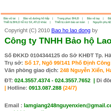
Bảo vệ tai |
Bảo vệ đường hô hấp |
Trang phục BHLĐ |
Bảo vệ tay |
Bả
Thiết bị BHLD hỗ trợ SX, ATLD khác |
Thiết bị cảnh báo an toàn |
Nguyên phụ li
Copyright (C) 2010
Bao ho lao dong
by
Công ty TNHH Bảo hộ La
Số ĐKKD 0104344125 do Sở KHĐT Tp. Hà 
Trụ sở:
Số 17, Ngõ 99/141 Phố Định Công 
Văn phòng giao dịch:
248 Nguyễn Xiển, H
ĐT:
024.3557.4374 - 024.3557.7652 |
Di đô
|
Hotline:
0913.087.288
(24/7)
Email :
lamgiang248nguyenxien@gmail.co