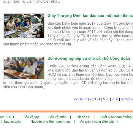
quận Nam Từ Liêm) cho biết, nhà...
Giầy Thượng Đình lao đao sau một năm lên 
Báo cáo kiểm toán năm 2017 của Giầy Thượng Đình 
xác định nhiều yếu tố quan trọng. Công ty cổ phầ
báo cáo kiểm toán năm 2017 với nhiều chi tiết đáng
14 tỷ đồng, Công ty TNHH Vaco, đơn vị kiểm toán 
đã từ chối đưa ra ý kiến về báo cáo này. Theo Vac
của thành phẩm nhập kho theo thực tế chi...
Bồi dưỡng nghiệp vụ cho cán bộ Công đoàn
Chiều 2-4, Trường Trung cấp Công đoàn (CĐ) T
khai giảng lớp đào tạo lý luận và nghiệp vụ CĐ. Có 
HCM và các tỉnh tham gia lớp học. Các học viên học
dung học gồm các chuyên đề như lý luận nghiệp vụ 
lợi ích, tham gia quản lý, giáo dục tuyên truyền; CĐ với công tác bao ho lao do
viên còn thảo luận nhóm,...
<< Đầu
1
|
2
|
3
|
4
|
5
|
6
|
7
|
8
|
9
Cuối >
phục BHLĐ |
Bảo vệ tay |
Bảo vệ chân |
Tất cả SP |
Thiết bị an toàn chống
ảnh báo an toàn |
Nguyên phụ liệu ngành may |
An toàn chống điện giật |