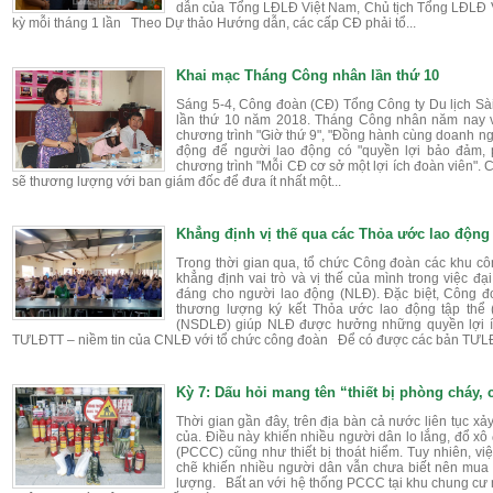
dẫn của Tổng LĐLĐ Việt Nam, Chủ tịch Tổng LĐLĐ V
kỳ mỗi tháng 1 lần Theo Dự thảo Hướng dẫn, các cấp CĐ phải tổ...
Khai mạc Tháng Công nhân lần thứ 10
Sáng 5-4, Công đoàn (CĐ) Tổng Công ty Du lịch S
lần thứ 10 năm 2018. Tháng Công nhân năm nay vẫ
chương trình "Giờ thứ 9", "Đồng hành cùng doanh ngh
động để người lao động có "quyền lợi bảo đảm, 
chương trình "Mỗi CĐ cơ sở một lợi ích đoàn viên". 
sẽ thương lượng với ban giám đốc để đưa ít nhất một...
Khẳng định vị thế qua các Thỏa ước lao động
Trong thời gian qua, tổ chức Công đoàn các khu c
khẳng định vai trò và vị thế của mình trong việc đạ
đáng cho người lao động (NLĐ). Đặc biệt, Côn
thương lượng ký kết Thỏa ước lao động tập thể
(NSDLĐ) giúp NLĐ được hưởng những quyền lợi íc
TƯLĐTT – niềm tin của CNLĐ với tổ chức công đoàn Để có được các bản TƯLĐ
Kỳ 7: Dấu hỏi mang tên “thiết bị phòng cháy,
Thời gian gần đây, trên địa bàn cả nước liên tục xảy
của. Điều này khiến nhiều người dân lo lắng, đổ xô 
(PCCC) cũng như thiết bị thoát hiểm. Tuy nhiên, vi
chẽ khiến nhiều người dân vẫn chưa biết nên mua
lượng. Bất an với hệ thống PCCC tại khu chung cư