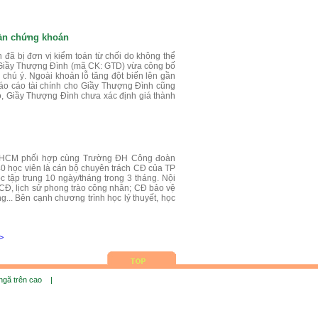
sàn chứng khoán
đã bị đơn vị kiểm toán từ chối do không thể
n Giầy Thượng Đình (mã CK: GTD) vừa công bố
 chú ý. Ngoài khoản lỗ tăng đột biến lên gần
báo cáo tài chính cho Giầy Thượng Đình cũng
o, Giầy Thượng Đình chưa xác định giá thành
P HCM phối hợp cùng Trường ĐH Công đoàn
40 học viên là cán bộ chuyên trách CĐ của TP
 tập trung 10 ngày/tháng trong 3 tháng. Nội
CĐ, lịch sử phong trào công nhân; CĐ bảo vệ
ng... Bên cạnh chương trình học lý thuyết, học
>
 ngã trên cao |