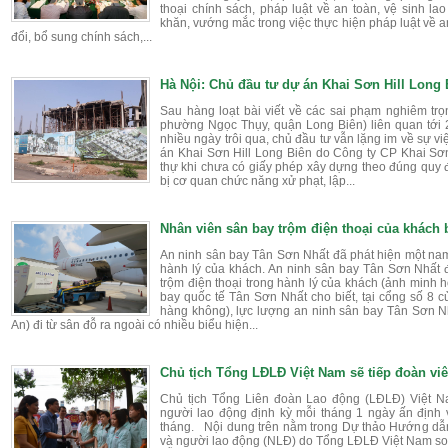
thoại chính sách, pháp luật về an toàn, vệ sinh 
khăn, vướng mắc trong việc thực hiện pháp luật về an
đổi, bổ sung chính sách,...
Hà Nội: Chủ đầu tư dự án Khai Sơn Hill Long
Sau hàng loạt bài viết về các sai phạm nghiêm trọ
phường Ngọc Thụy, quận Long Biên) liên quan tới
nhiều ngày trôi qua, chủ đầu tư vẫn lặng im về sự v
án Khai Sơn Hill Long Biên do Công ty CP Khai Sơ
thự khi chưa có giấy phép xây dựng theo đúng quy đ
bị cơ quan chức năng xử phạt, lập...
Nhân viên sân bay trộm điện thoại của khách 
An ninh sân bay Tân Sơn Nhất đã phát hiện một nam
hành lý của khách. An ninh sân bay Tân Sơn Nhất
trộm điện thoại trong hành lý của khách (ảnh minh 
bay quốc tế Tân Sơn Nhất cho biết, tại cổng số 8 
hàng không), lực lượng an ninh sân bay Tân Sơn N
An) đi từ sân đỗ ra ngoài có nhiều biểu hiện...
Chủ tịch Tổng LĐLĐ Việt Nam sẽ tiếp đoàn viê
Chủ tịch Tổng Liên đoàn Lao động (LĐLĐ) Việt N
người lao động định kỳ mỗi tháng 1 ngày ấn định
tháng. Nội dung trên nằm trong Dự thảo Hướng dẫn
và người lao động (NLĐ) do Tổng LĐLĐ Việt Nam 