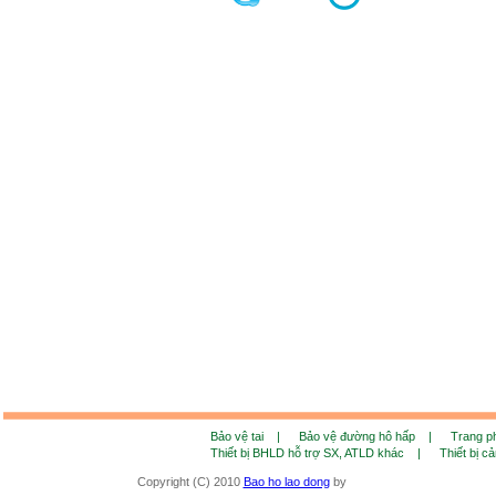
Bảo vệ tai |
Bảo vệ đường hô hấp |
Trang 
Thiết bị BHLD hỗ trợ SX, ATLD khác |
Thiết bị c
Copyright (C) 2010
Bao ho lao dong
by