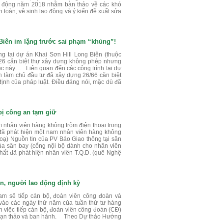
lao động năm 2018 nhằm bàn thảo về các khó
 toàn, vệ sinh lao động và ý kiến đề xuất sửa
 Biên im lặng trước sai phạm “khủng”!
ng tại dự án Khai Sơn Hill Long Biên (thuộc
 26 căn biệt thự xây dựng không phép nhưng
iệc này… Liên quan đến các công trình tại dự
n làm chủ đầu tư đã xây dựng 26/66 căn biệt
ịnh của pháp luật. Điều đáng nói, mặc dù đã
bị công an tạm giữ
 nhân viên hàng không trộm điện thoại trong
 đã phát hiện một nam nhân viên hàng không
hoạ) Nguồn tin của PV Báo Giao thông tại sân
của sân bay (cổng nội bộ dành cho nhân viên
hất đã phát hiện nhân viên T.Q.D. (quê Nghệ
n, người lao động định kỳ
am sẽ tiếp cán bộ, đoàn viên công đoàn và
 vào các ngày thứ năm của tuần thứ tư hàng
 việc tiếp cán bộ, đoàn viên công đoàn (CĐ)
soạn thảo và ban hành. Theo Dự thảo Hướng