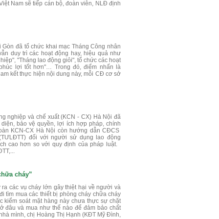
iệt Nam sẽ tiếp cán bộ, đoàn viên, NLĐ định
ài Gòn đã tổ chức khai mạc Tháng Công nhân
n duy trì các hoạt động hay, hiệu quả như
iệp", "Tháng lao động giỏi", tổ chức các hoạt
phúc lợi tốt hơn"… Trong đó, điểm nhấn là
Cam kết thực hiện nội dung này, mỗi CĐ cơ sở
ông nghiệp và chế xuất (KCN - CX) Hà Nội đã
i diện, bảo vệ quyền, lợi ích hợp pháp, chính
g đoàn KCN-CX Hà Nội còn hướng dẫn CĐCS
 (TƯLĐTT) đối với người sử dụng lao động
h cao hơn so với quy định của pháp luật.
TT,...
 chữa cháy”
 ra các vụ cháy lớn gây thiệt hại về người và
đi tìm mua các thiết bị phòng cháy chữa cháy
ệc kiểm soát mặt hàng này chưa thực sự chặt
 ở đâu và mua như thế nào để đảm bảo chất
 nhà mình, chị Hoàng Thị Hạnh (KĐT Mỹ Đình,