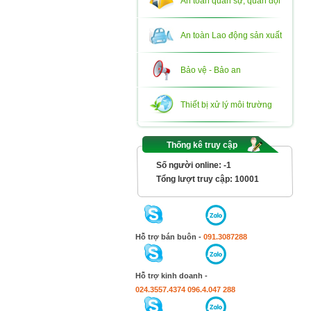
An toàn quân sự, quân đội
An toàn Lao động sản xuất
Bảo vệ - Bảo an
Thiết bị xử lý môi trường
Thống kê truy cập
Số người online:
-1
Tổng lượt truy cập:
10001
Hỗ trợ bán buôn -
091.3087288
Hỗ trợ kinh doanh -
024.3557.4374
096.4.047 288