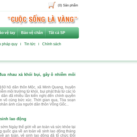
(0) Sản phẩm
ảo vệ tay
Bảo vệ chân
Tất cả SP
n pháp quy
Tin tức
Chính sách
 đua nhau xả khói bụi, gây ô nhiễm môi
 160 hộ dân thôn Mộc, xã Minh Quang, huyện
iễm môi trường từ khói, bụi phát thải từ các lò
 dân đã nhiều lần kiến nghị đến chính quyền
n vô cùng bức xúc. Thời gian qua, Tòa soạn
 phản ánh của người dân thôn Vỗng Gốc...
 sinh lao động
 sớm Ngày thế giới về an toàn và sức khỏe tại
g quốc gia về an toàn vệ sinh lao động tháng
về an toàn, vệ sinh lao động đã tổ chức Đối