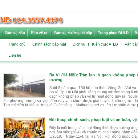
Bảo vệ đầu
Bảo vệ tai
Bảo vệ đường hô hấp
Trang phục BHLĐ
B
Trang chủ
Chính sách bảo mật
Dịch vụ
Kiến thức ATLĐ
Văn bả
Liên hệ
Ba Vì (Hà Nội): Tràn lan lò gạch không phép
trường
Suốt 5 năm qua, 150 hộ dân thôn Vống Gốc Vải và
Ba Vì, Tp. Hà Nội phải sống chung với tình trạng ô nh
gạch không phép vẫn vô tư hoạt động gây ra. Người
địa phương nhưng sự việc đến nay vẫn chưa được giải quyết, khiến người dâ
Tạp chí điện tử Môi trường và Cuộc sống – Moitruong.net.vn liên tục nhận được
Đối thoại chính sách, pháp luật về an toàn, vệ
Đây là một trong các hoạt động thiết thực hưởng ứng
nơi làm việc (28/4) và chuẩn bị cho Tháng hành độn
5/2018. Ngày 11/4, tại Hà Nội, Hội đồng quốc gia 