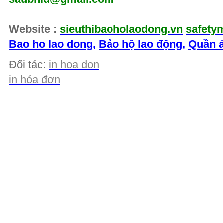
Website :
sieuthibaoholaodong.vn
safety
Bao ho lao dong
,
Bảo hộ lao động
,
Quần á
Đối tác:
in hoa don
in hóa đơn