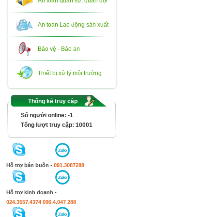
An toàn quân sự, quân đội
An toàn Lao động sản xuất
Bảo vệ - Bảo an
Thiết bị xử lý môi trường
Thống kê truy cập
Số người online:
-1
Tổng lượt truy cập:
10001
Hỗ trợ bán buôn -
091.3087288
Hỗ trợ kinh doanh -
024.3557.4374
096.4.047 288