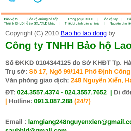
Bảo vệ tai |
Bảo vệ đường hô hấp |
Trang phục BHLĐ |
Bảo vệ tay |
Bả
Thiết bị BHLD hỗ trợ SX, ATLD khác |
Thiết bị cảnh báo an toàn |
Nguyên phụ li
Copyright (C) 2010
Bao ho lao dong
by
Công ty TNHH Bảo hộ La
Số ĐKKD 0104344125 do Sở KHĐT Tp. Hà 
Trụ sở:
Số 17, Ngõ 99/141 Phố Định Công 
Văn phòng giao dịch:
248 Nguyễn Xiển, H
ĐT:
024.3557.4374 - 024.3557.7652 |
Di đô
|
Hotline:
0913.087.288
(24/7)
Email :
lamgiang248nguyenxien@gmail.co
saubhld@gmail.com