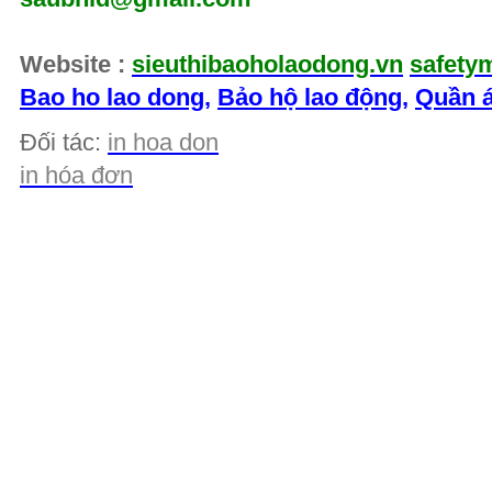
Website :
sieuthibaoholaodong.vn
safety
Bao ho lao dong
,
Bảo hộ lao động
,
Quần á
Đối tác:
in hoa don
in hóa đơn