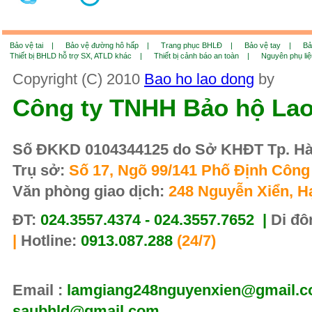
Bảo vệ tai |
Bảo vệ đường hô hấp |
Trang phục BHLĐ |
Bảo vệ tay |
Bả
Thiết bị BHLD hỗ trợ SX, ATLD khác |
Thiết bị cảnh báo an toàn |
Nguyên phụ li
Copyright (C) 2010
Bao ho lao dong
by
Công ty TNHH Bảo hộ La
Số ĐKKD 0104344125 do Sở KHĐT Tp. Hà 
Trụ sở:
Số 17, Ngõ 99/141 Phố Định Công 
Văn phòng giao dịch:
248 Nguyễn Xiển, H
ĐT:
024.3557.4374 - 024.3557.7652 |
Di đô
|
Hotline:
0913.087.288
(24/7)
Email :
lamgiang248nguyenxien@gmail.co
saubhld@gmail.com