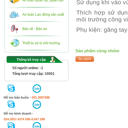
An toàn quân sự, quân đội
Sử dụng khi vào vù
Thích hợp sử dụn
An toàn Lao động sản xuất
môi trường công vi
Phụ kiện: găng tay
Bảo vệ - Bảo an
Thiết bị xử lý môi trường
Sản phẩm cùng nhóm
Thống kê truy cập
Số người online:
-1
Tổng lượt truy cập:
10001
Hỗ trợ bán buôn -
091.3087288
Hỗ trợ kinh doanh -
024.3557.4374
096.4.047 288