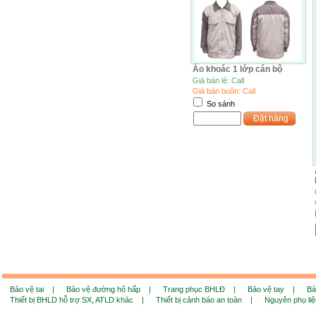
Áo khoác 1 lớp cán bộ
Giá bán lẻ: Call
Giá bán buôn: Call
So sánh
Đặt hàng
Bảo vệ tai |
Bảo vệ đường hô hấp |
Trang phục BHLĐ |
Bảo vệ tay |
Bả
Thiết bị BHLD hỗ trợ SX, ATLD khác |
Thiết bị cảnh báo an toàn |
Nguyên phụ li