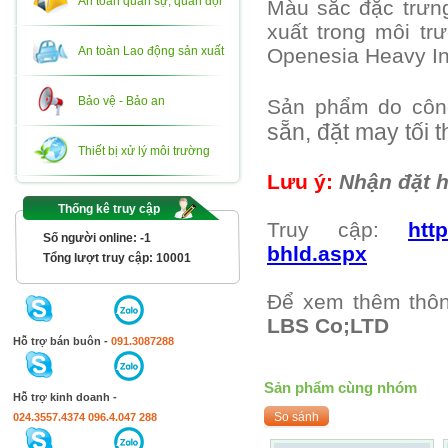
An toàn quân sự, quân đội
Màu sắc đặc trưn
xuất trong môi t
An toàn Lao động sản xuất
Openesia Heavy In
Bảo vệ - Bảo an
Sản phẩm do công
sẵn, đặt may tối t
Thiết bị xử lý môi trường
Lưu ý:
Nhận đặt h
Thống kê truy cập
Truy cập:
htt
Số người online:
-1
bhld.aspx
Tổng lượt truy cập:
10001
Để xem thêm thôn
LBS Co;LTD
Hỗ trợ bán buôn -
091.3087288
Sản phẩm cùng nhóm
Hỗ trợ kinh doanh -
024.3557.4374
096.4.047 288