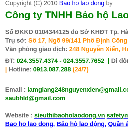
Copyright (C) 2010
Bao ho lao dong
by
Công ty TNHH Bảo hộ La
Số ĐKKD 0104344125 do Sở KHĐT Tp. Hà 
Trụ sở:
Số 17, Ngõ 99/141 Phố Định Công 
Văn phòng giao dịch:
248 Nguyễn Xiển, H
ĐT:
024.3557.4374 - 024.3557.7652 |
Di đô
|
Hotline:
0913.087.288
(24/7)
Email :
lamgiang248nguyenxien@gmail.co
saubhld@gmail.com
Website :
sieuthibaoholaodong.vn
safety
Bao ho lao dong
,
Bảo hộ lao động
,
Quần á