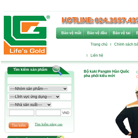
Bảo vệ mắt
Bảo vệ đầu
Bảo vệ tai
B
Trang chủ
Chính sách b
Liên hệ
Tìm kiếm sản phẩm
Bộ kaki Pangim Hàn Quốc
G
pha phối kiểu mới
G
VND
Tìm kiếm nâng cao