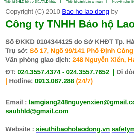
Thiết bị BHLD hỗ trợ SX, ATLD khác |
Thiết bị cảnh báo an toàn |
Nguyên phụ li
Copyright (C) 2010
Bao ho lao dong
by
Công ty TNHH Bảo hộ La
Số ĐKKD 0104344125 do Sở KHĐT Tp. Hà 
Trụ sở:
Số 17, Ngõ 99/141 Phố Định Công 
Văn phòng giao dịch:
248 Nguyễn Xiển, H
ĐT:
024.3557.4374 - 024.3557.7652 |
Di đô
|
Hotline:
0913.087.288
(24/7)
Email :
lamgiang248nguyenxien@gmail.co
saubhld@gmail.com
Website :
sieuthibaoholaodong.vn
safety