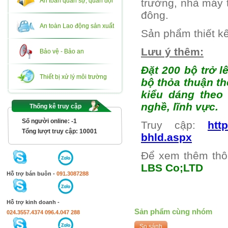
An toàn quân sự, quân đội
trường, nhà máy t
đông.
An toàn Lao động sản xuất
Sản phẩm thiết kế 
Lưu ý thêm:
Bảo vệ - Bảo an
Đặt 200 bộ trở l
Thiết bị xử lý môi trường
bộ thỏa thuận th
kiểu dáng theo 
nghề, lĩnh vực.
Thống kê truy cập
Số người online:
-1
Truy cập:
htt
Tổng lượt truy cập:
10001
bhld.aspx
Để xem thêm thô
LBS Co;LTD
Hỗ trợ bán buôn -
091.3087288
Hỗ trợ kinh doanh -
Sản phẩm cùng nhóm
024.3557.4374
096.4.047 288