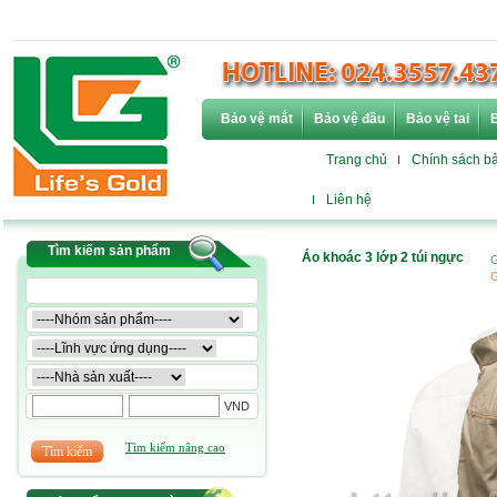
Bảo vệ mắt
Bảo vệ đầu
Bảo vệ tai
B
Trang chủ
Chính sách b
Liên hệ
Tìm kiếm sản phẩm
Áo khoác 3 lớp 2 túi ngực
G
G
VND
Tìm kiếm nâng cao