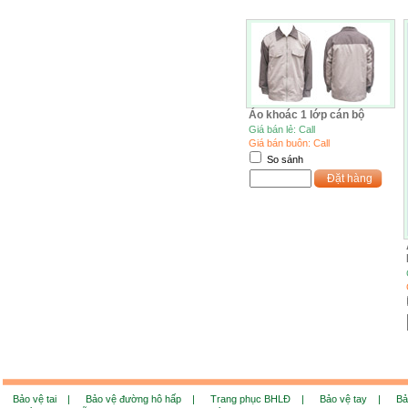
Áo khoác 1 lớp cán bộ
Giá bán lẻ: Call
Giá bán buôn: Call
So sánh
Đặt hàng
Bảo vệ tai |
Bảo vệ đường hô hấp |
Trang phục BHLĐ |
Bảo vệ tay |
Bả