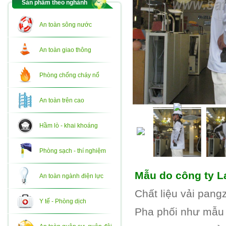
Sản phẩm theo nghành
An toàn sông nước
An toàn giao thông
Phòng chống cháy nổ
An toàn trên cao
Hầm lò - khai khoáng
Phòng sạch - thí nghiệm
Mẫu do công ty La
An toàn ngành điện lực
Chất liệu vải pang
Y tế - Phòng dịch
Pha phối như mẫu 