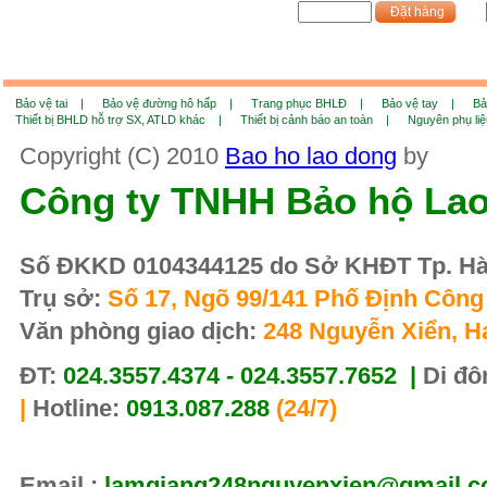
Đặt hàng
Bảo vệ tai |
Bảo vệ đường hô hấp |
Trang phục BHLĐ |
Bảo vệ tay |
Bả
Thiết bị BHLD hỗ trợ SX, ATLD khác |
Thiết bị cảnh báo an toàn |
Nguyên phụ li
Copyright (C) 2010
Bao ho lao dong
by
Công ty TNHH Bảo hộ La
Số ĐKKD 0104344125 do Sở KHĐT Tp. Hà 
Trụ sở:
Số 17, Ngõ 99/141 Phố Định Công 
Văn phòng giao dịch:
248 Nguyễn Xiển, H
ĐT:
024.3557.4374 - 024.3557.7652 |
Di đô
|
Hotline:
0913.087.288
(24/7)
Email :
lamgiang248nguyenxien@gmail.co