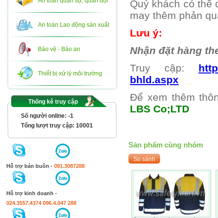
An toàn quân sự, quân đội
Quý khách có thể đ
may thêm phản q
An toàn Lao động sản xuất
Lưu ý:
Nhận đặt hàng the
Bảo vệ - Bảo an
Truy cập:
htt
Thiết bị xử lý môi trường
bhld.aspx
Để xem thêm thôn
Thống kê truy cập
LBS Co;LTD
Số người online:
-1
Tổng lượt truy cập:
10001
Sản phẩm cùng nhóm
Hỗ trợ bán buôn -
091.3087288
Hỗ trợ kinh doanh -
024.3557.4374
096.4.047 288