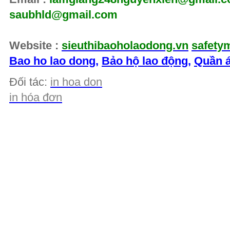
saubhld@gmail.com
Website :
sieuthibaoholaodong.vn
safety
Bao ho lao dong
,
Bảo hộ lao động
,
Quần á
Đối tác:
in hoa don
in hóa đơn